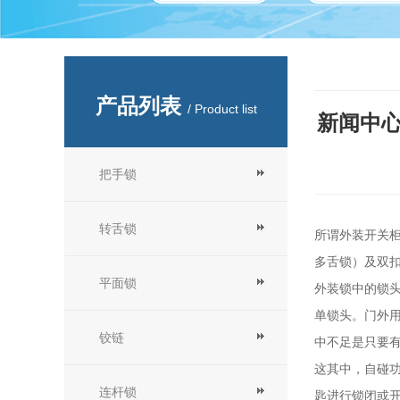
产品列表
/ Product list
新闻中
把手锁
转舌锁
所谓外装开关
多舌锁）及双
平面锁
外装锁中的锁
单锁头。门外
铰链
中不足是只要
这其中，自碰
连杆锁
匙进行锁闭或