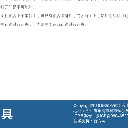
要想开门是不可能的。
：圆柱锁舌上不带斜面，当只有锁舌缩进后，门才能关上，然后用旋钮或
需用钥匙进行开关，门内则用旋钮或钥匙进行开关。
Copyright2016 版权所有
地址：浙江省乐清市柳市镇新光工业
ICP备案号：
浙ICP备0904652
技术支持：
百方网